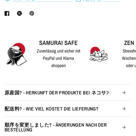
SAMURAI SAFE
ZEN
Zuverlässig und sicher mit
Stressfr
PayPal und Klarna
Wochen
shoppen
oder 
原産国? - HERKUNFT DER PRODUKTE BEI ネコサﾝ
配送料? - WIE VIEL KOSTET DIE LIEFERUNG?
順序を変更しました? - ÄNDERUNGEN NACH DER
BESTELLUNG